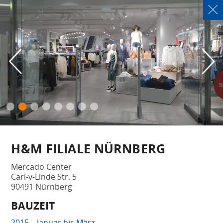
Akustik- & Trockenbau Conrad GmbH
Am Thränitzer Berg 19, 07554 Gera-Collis - Tel. +49 (0)3 65 / 5 52 37 73
Impressum
|
Datenschutz
|
Kontakt
H&M FILIALE NÜRNBERG
Mercado Center
Carl-v-Linde Str. 5
90491 Nürnberg
BAUZEIT
2015 – Januar bis März